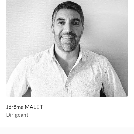
Jérôme MALET
E
Dirigeant
A