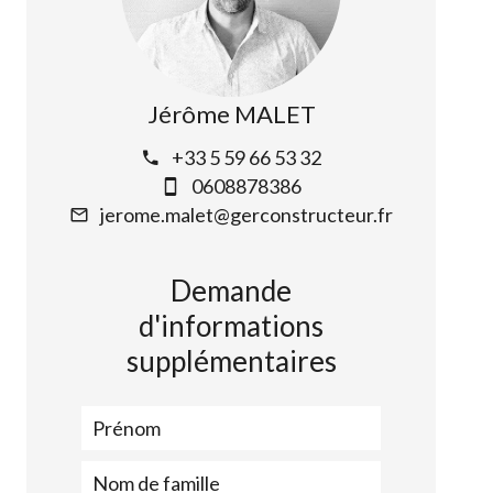
Jérôme MALET
+33 5 59 66 53 32
0608878386
jerome.malet@gerconstructeur.fr
Demande
d'informations
supplémentaires