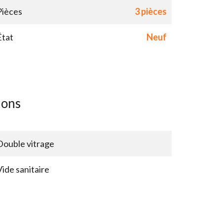
Pièces
3 pièces
État
Neuf
ions
Double vitrage
Vide sanitaire