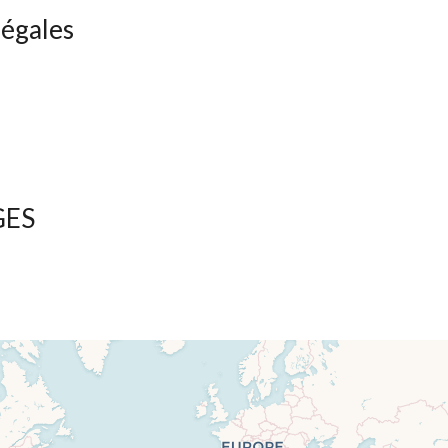
légales
GES