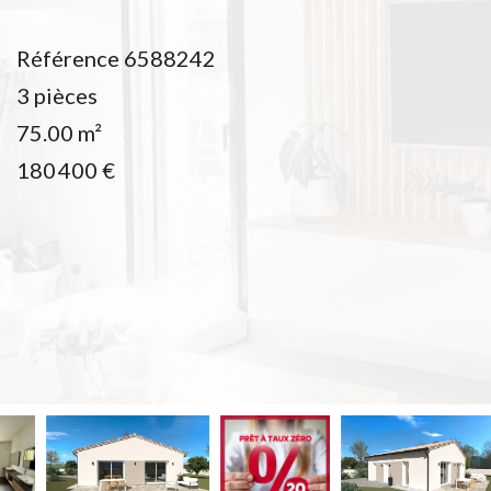
Référence
6588242
3 pièces
75.00
m²
180 400 €