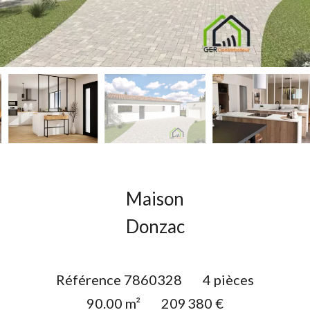
Maison
Donzac
Référence
7860328
4 pièces
90.00
m²
209 380 €