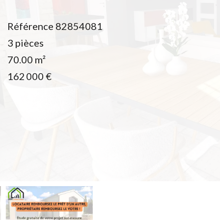
Référence
82854081
3 pièces
70.00
m²
162 000 €