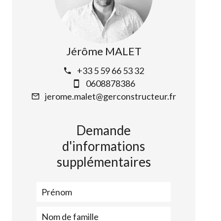
Jérôme MALET
+33 5 59 66 53 32
0608878386
jerome.malet@gerconstructeur.fr
Demande
d'informations
supplémentaires