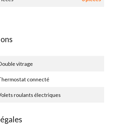
ions
Double vitrage
Thermostat connecté
Volets roulants électriques
légales