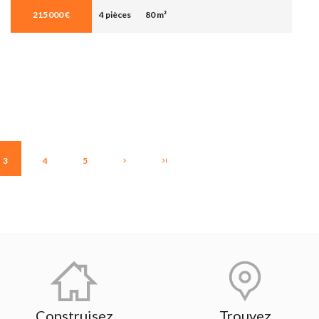
215 000 €
4 pièces
80 m²
3
4
5
Construisez
Trouvez