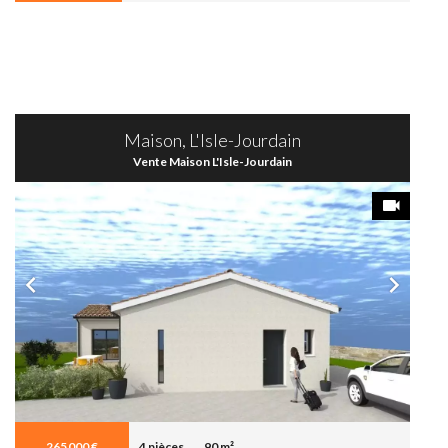
Maison, L'Isle-Jourdain
Vente Maison L'Isle-Jourdain
265 000 €
4 pièces
90 m²