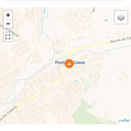
+
−
Leaflet