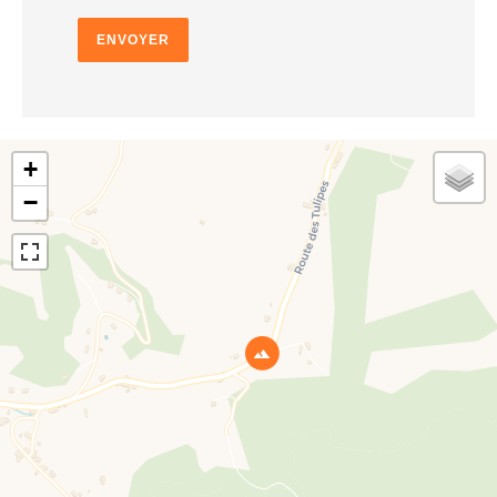
ENVOYER
+
−