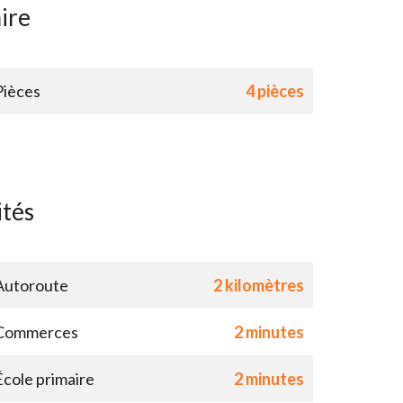
ire
Pièces
4 pièces
ités
Autoroute
2 kilomètres
Commerces
2 minutes
École primaire
2 minutes