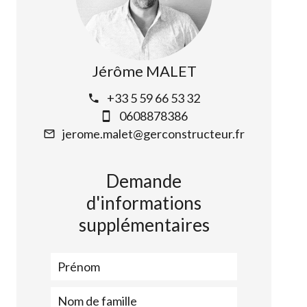
Jérôme MALET
+33 5 59 66 53 32
0608878386
jerome.malet@gerconstructeur.fr
Demande
d'informations
supplémentaires