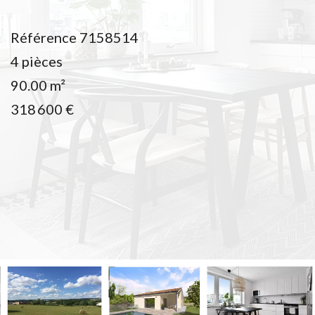
Référence
7158514
4 pièces
90.00
m²
318 600 €