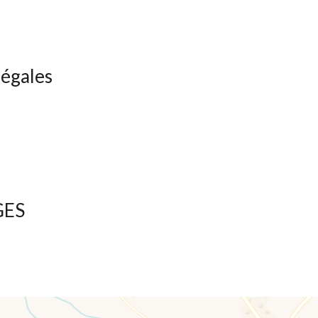
légales
GES