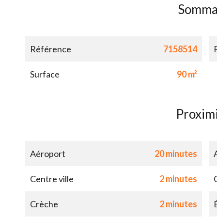
Somma
Référence
7158514
Surface
90 m²
Proxim
Aéroport
20 minutes
Centre ville
2 minutes
Crèche
2 minutes