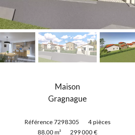
Maison
Gragnague
Référence
7298305
4 pièces
88.00
m²
299 000 €