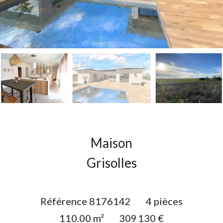
Maison
Grisolles
Référence
8176142
4 pièces
110.00
m²
309 130 €