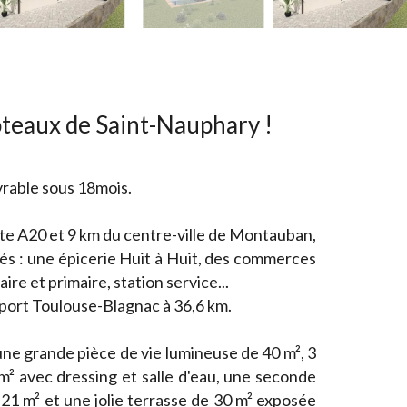
oteaux de Saint-Nauphary !
vrable sous 18mois.
oute A20 et 9 km du centre-ville de Montauban,
s : une épicerie Huit à Huit, des commerces
ire et primaire, station service...
oport Toulouse-Blagnac à 36,6 km.
ne grande pièce de vie lumineuse de 40 m², 3
² avec dressing et salle d'eau, une seconde
 21 m² et une jolie terrasse de 30 m² exposée