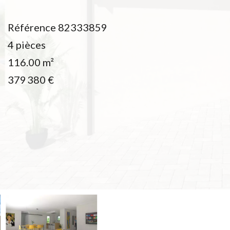
Référence
82333859
4 pièces
116.00
m²
379 380 €