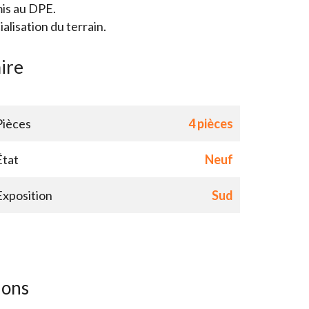
is au DPE.
lisation du terrain.
ire
Pièces
4 pièces
État
Neuf
Exposition
Sud
ions