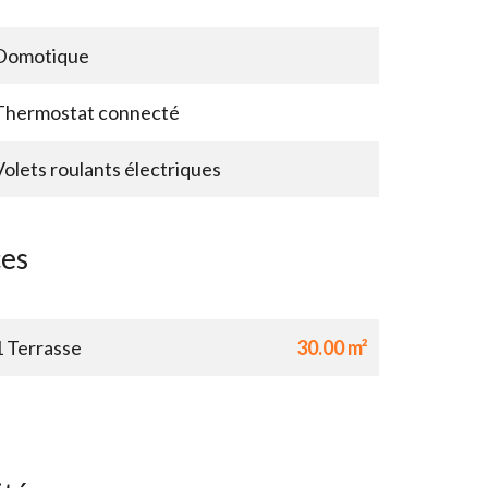
Domotique
Thermostat connecté
Volets roulants électriques
ces
1 Terrasse
30.00 m²