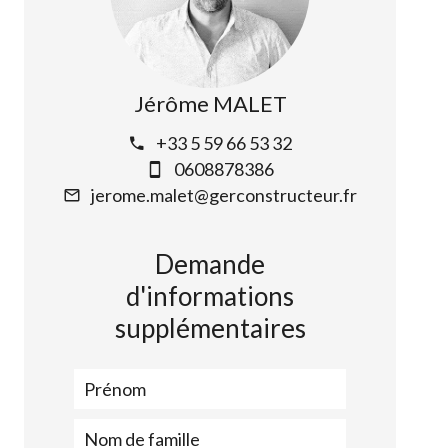
Jérôme MALET
+33 5 59 66 53 32
0608878386
jerome.malet@gerconstructeur.fr
Demande
d'informations
supplémentaires