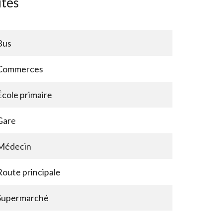
ités
Bus
Commerces
École primaire
Gare
Médecin
Route principale
Supermarché