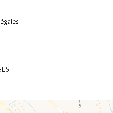
légales
GES