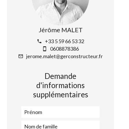
Jérôme MALET
+33 5 59 66 53 32
0608878386
jerome.malet@gerconstructeur.fr
Demande
d'informations
supplémentaires