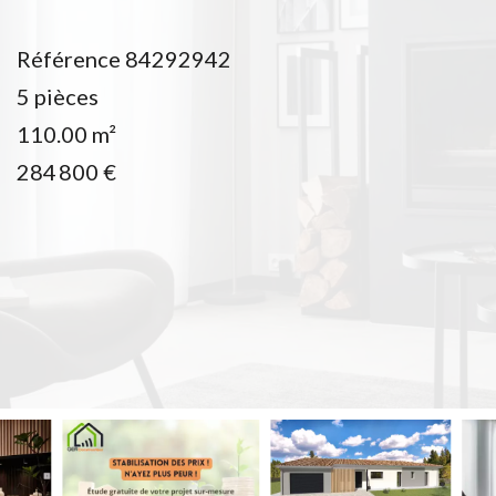
Référence
84292942
5 pièces
110.00
m²
284 800 €