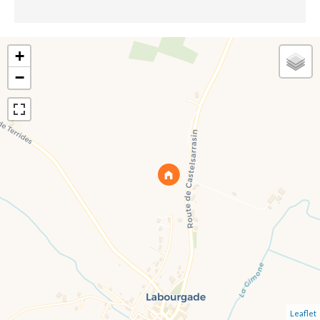
+
−
Leaflet