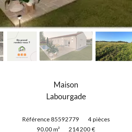
Maison
Labourgade
Référence
85592779
4 pièces
90.00
m²
214 200 €