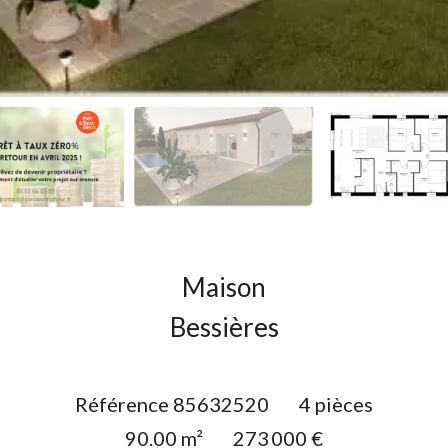
Maison
Bessières
Référence
85632520
4 pièces
90.00
m²
273 000 €