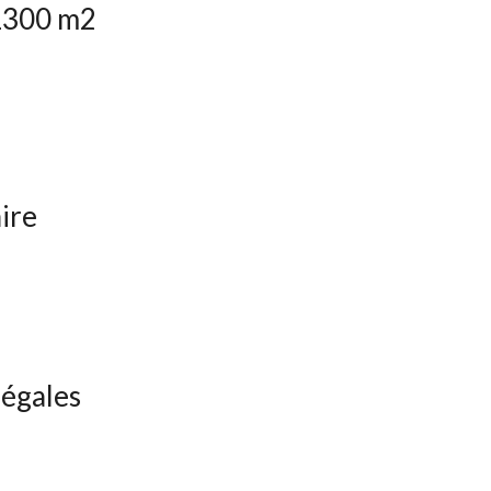
 1300 m2
ire
légales