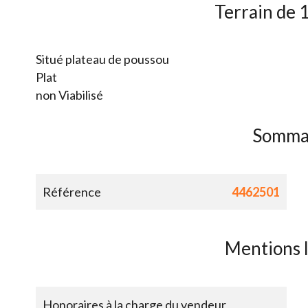
Terrain de
Situé plateau de poussou
Plat
non Viabilisé
Somma
Référence
4462501
Mentions 
Honoraires à la charge du vendeur