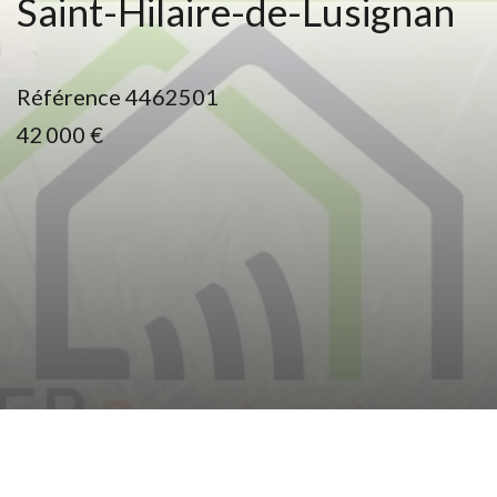
Saint-Hilaire-de-Lusignan
Référence
4462501
42 000 €