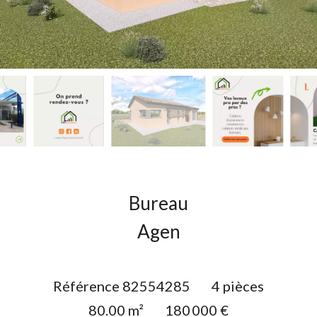
Bureau
Agen
Référence
82554285
4 pièces
80.00
m²
180 000 €