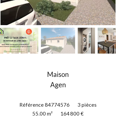
Maison
Agen
Référence
84774576
3 pièces
55.00
m²
164 800 €