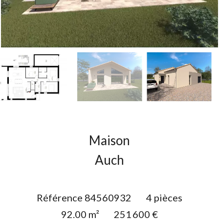
Maison
Auch
Référence
84560932
4 pièces
92.00
m²
251 600 €