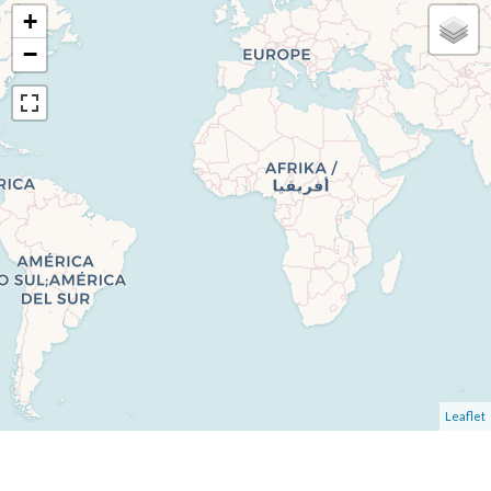
+
−
Leaflet