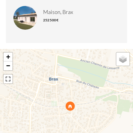
Maison, Brax
252 500 €
+
−