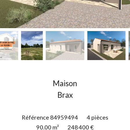
Maison
Brax
Référence
84959494
4 pièces
90.00
m²
248 400 €