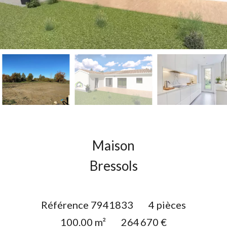
Maison
Bressols
Référence
7941833
4 pièces
100.00
m²
264 670 €