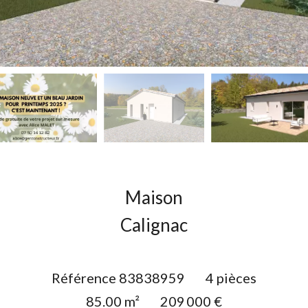
Maison
Calignac
Référence
83838959
4 pièces
85.00
m²
209 000 €