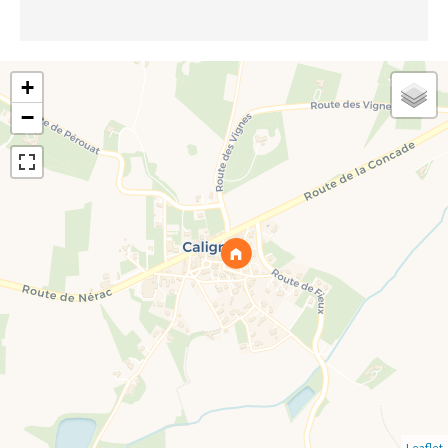
+
−
Leaflet