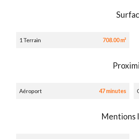
Surfa
1 Terrain
708.00 m²
Proxim
Aéroport
47 minutes
Mentions 