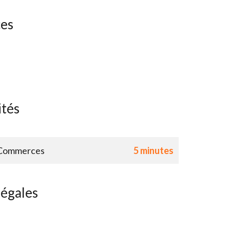
ces
ités
Commerces
5 minutes
légales