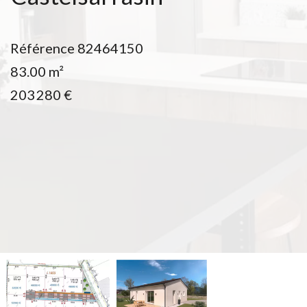
Référence
82464150
83.00
m²
203 280 €