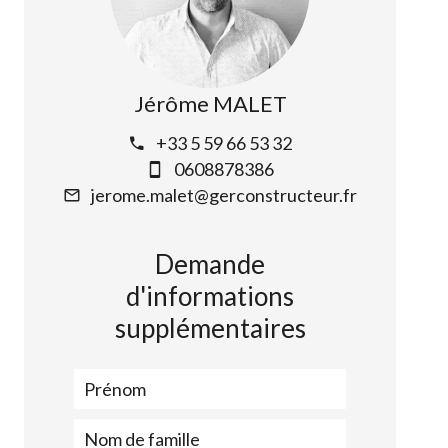
Jérôme MALET
+33 5 59 66 53 32
0608878386
jerome.malet@gerconstructeur.fr
Demande
d'informations
supplémentaires