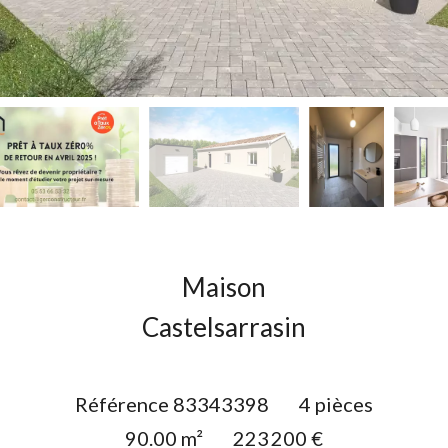
Maison
Castelsarrasin
Référence
83343398
4 pièces
90.00
m²
223 200 €