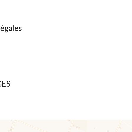
légales
GES