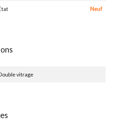
État
Neuf
ions
Double vitrage
ces