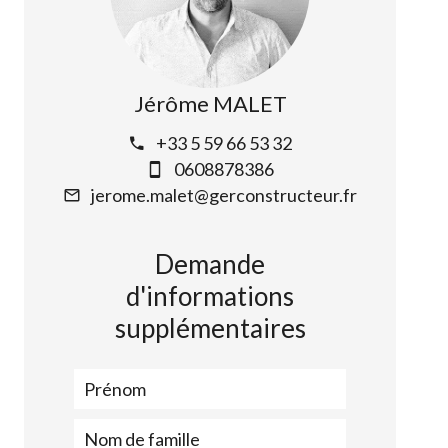
Jérôme MALET
+33 5 59 66 53 32
0608878386
jerome.malet@gerconstructeur.fr
Demande
d'informations
supplémentaires