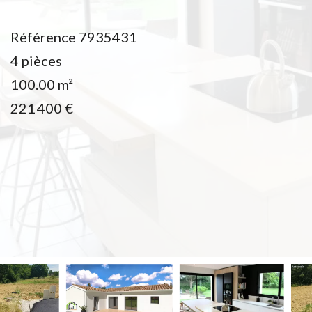
Référence
7935431
4 pièces
100.00
m²
221 400 €