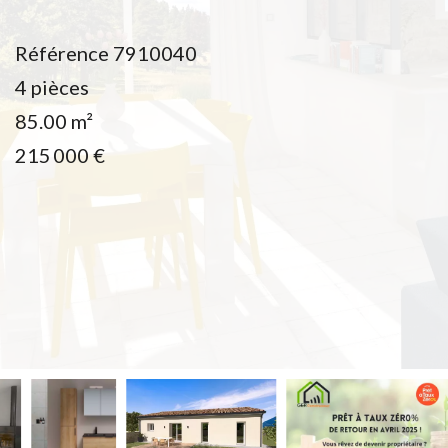
Référence
7910040
4 pièces
85.00
m²
215 000 €