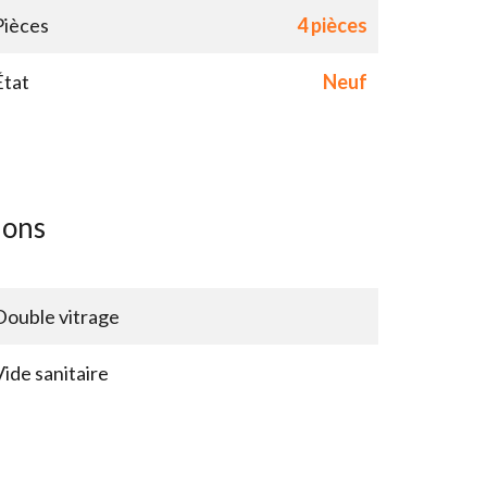
Pièces
4 pièces
État
Neuf
ions
Double vitrage
Vide sanitaire