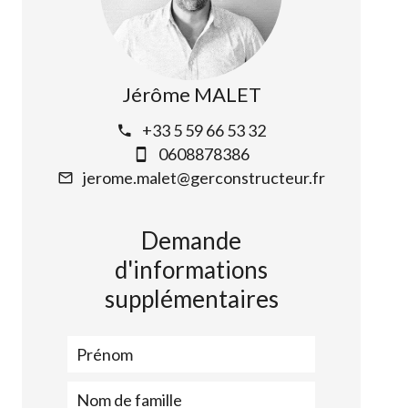
Jérôme MALET
+33 5 59 66 53 32
0608878386
jerome.malet@gerconstructeur.fr
Demande
d'informations
supplémentaires