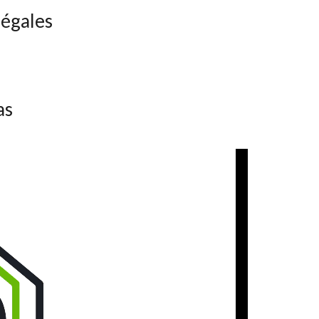
légales
as