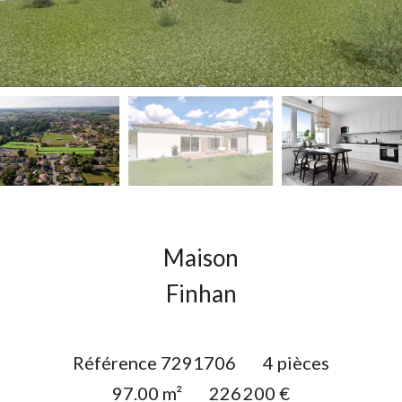
Maison
Finhan
Référence
7291706
4 pièces
97.00
m²
226 200 €