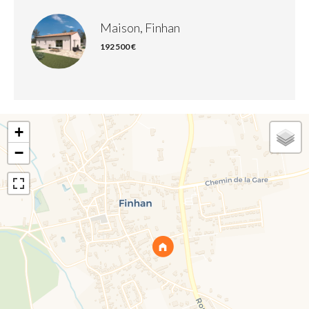
Maison, Finhan
192 500 €
+
−