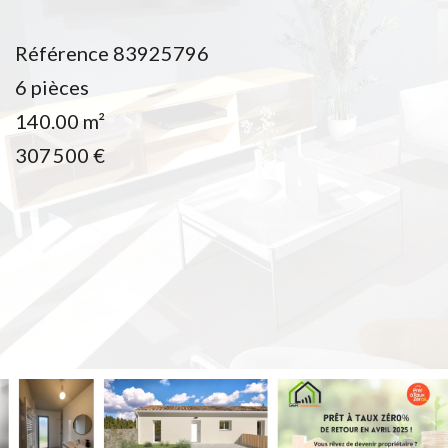
Référence
83925796
6 pièces
140.00
m²
307 500 €