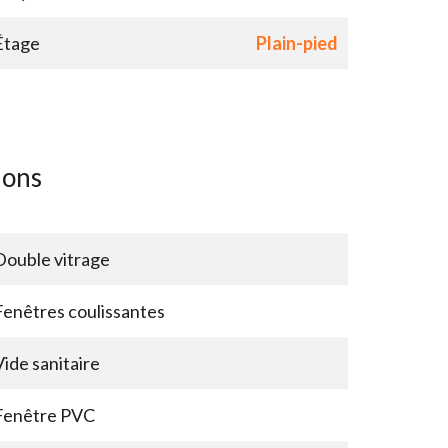
Étage
Plain-pied
ions
Double vitrage
Fenêtres coulissantes
Vide sanitaire
Fenêtre PVC