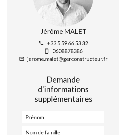
Jérôme MALET
+33 5 59 66 53 32
0608878386
jerome.malet@gerconstructeur.fr
Demande
d'informations
supplémentaires