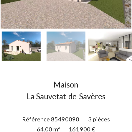
Maison
La Sauvetat-de-Savères
Référence
85490090
3 pièces
64.00
m²
161 900 €