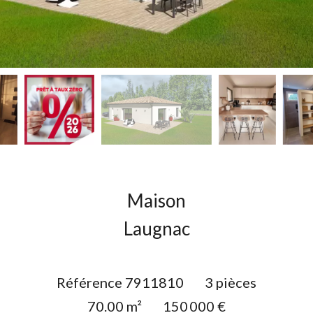
Maison
Laugnac
Référence
7911810
3 pièces
70.00
m²
150 000 €