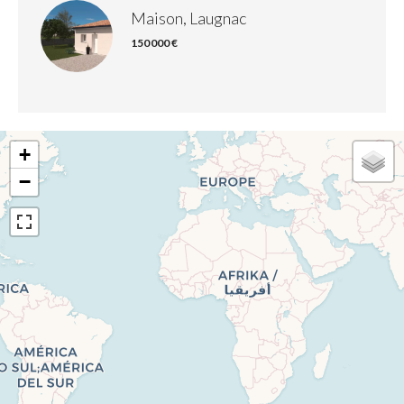
Maison, Laugnac
150 000 €
+
−