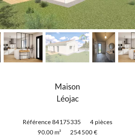
Maison
Léojac
Référence
84175335
4 pièces
90.00
m²
254 500 €