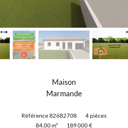
Maison
Marmande
Référence
82682708
4 pièces
84.00
m²
189 000 €