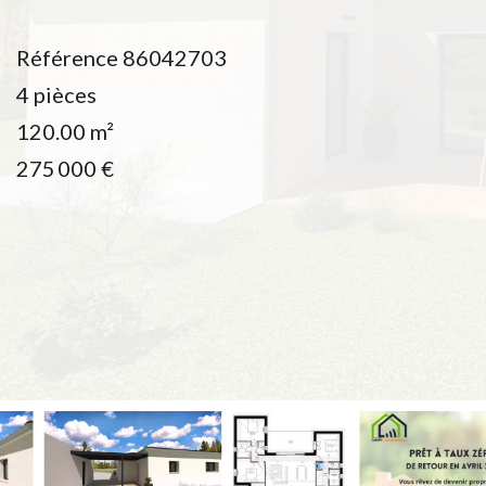
Référence
86042703
4 pièces
120.00
m²
275 000 €