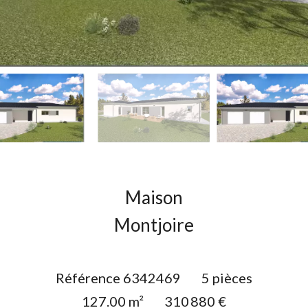
Maison
Montjoire
Référence
6342469
5 pièces
127.00
m²
310 880 €