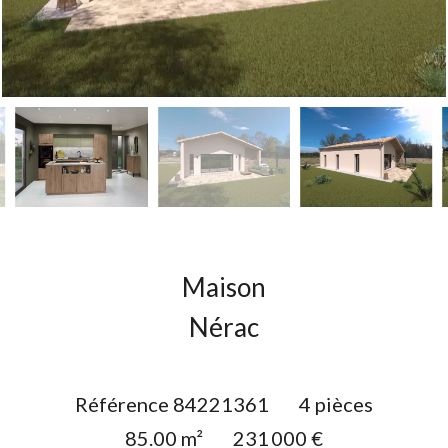
Maison
Nérac
Référence
84221361
4 pièces
85.00
m²
231 000 €