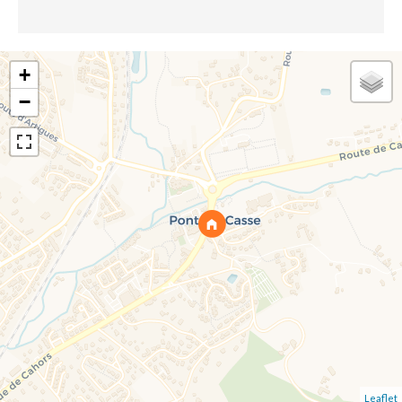
+
−
Leaflet