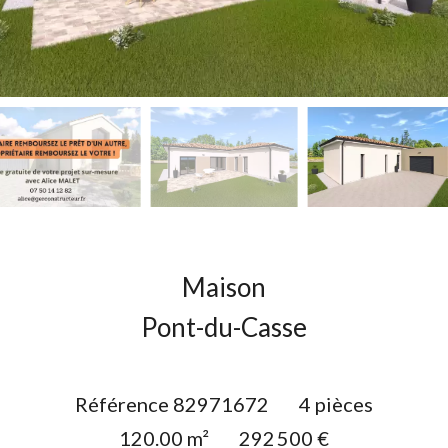
Maison
Pont-du-Casse
Référence
82971672
4 pièces
120.00
m²
292 500 €