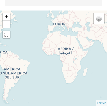
+
−
Leaflet