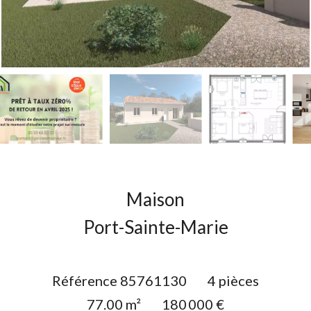
Maison
Port-Sainte-Marie
Référence
85761130
4 pièces
77.00
m²
180 000 €