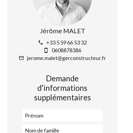
Jérôme MALET
+33 5 59 66 53 32
0608878386
jerome.malet@gerconstructeur.fr
Demande
d'informations
supplémentaires