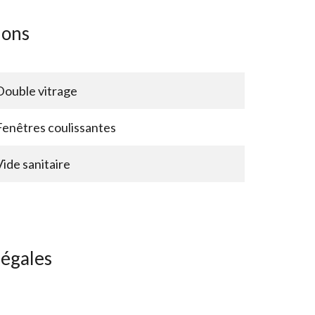
ions
Double vitrage
Fenêtres coulissantes
Vide sanitaire
légales