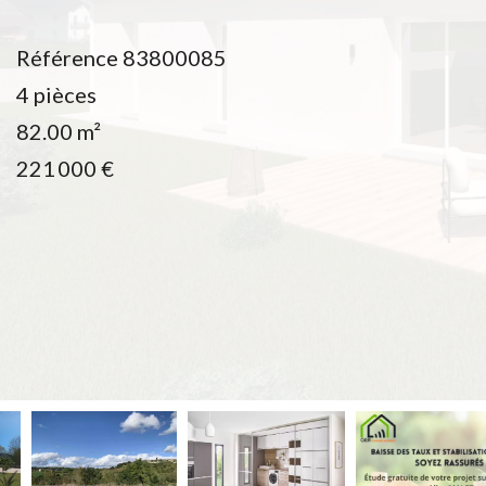
Référence
83800085
4 pièces
82.00
m²
221 000 €