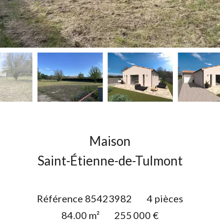
Maison
Saint-Étienne-de-Tulmont
Référence
85423982
4 pièces
84.00
m²
255 000 €