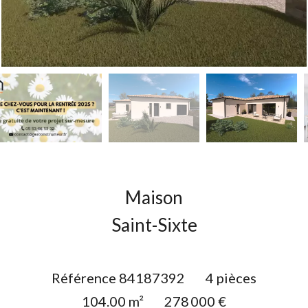
Maison
Saint-Sixte
Référence
84187392
4 pièces
104.00
m²
278 000 €