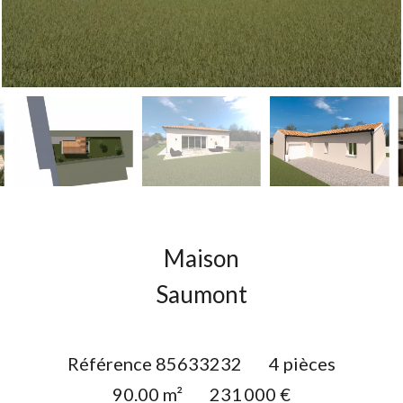
Maison
Saumont
Référence
85633232
4 pièces
90.00
m²
231 000 €