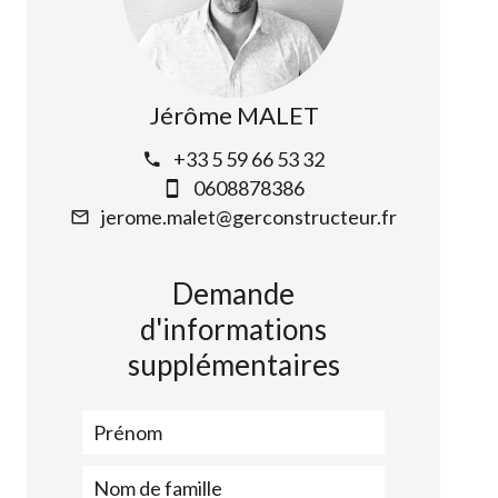
Jérôme MALET
+33 5 59 66 53 32
0608878386
jerome.malet@gerconstructeur.fr
Demande
d'informations
supplémentaires