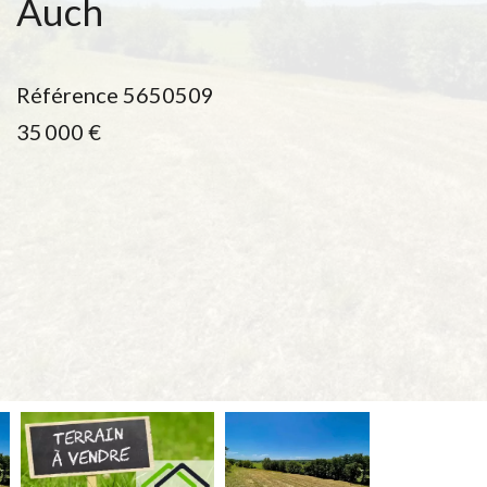
Auch
Référence
5650509
35 000 €