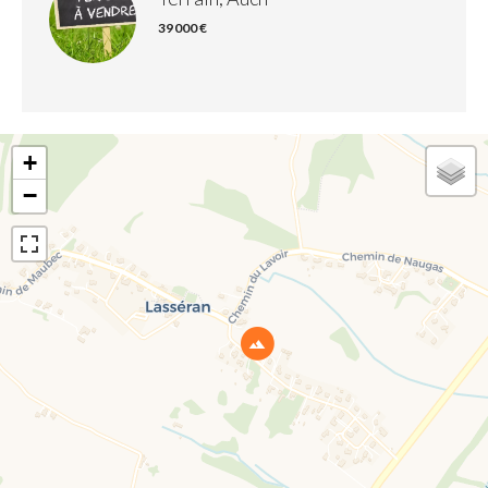
39 000 €
+
−