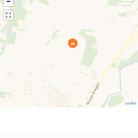
−
Leaflet