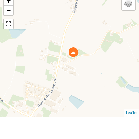
+
−
Leaflet