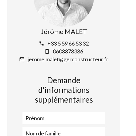
Jérôme MALET
+33 5 59 66 53 32
0608878386
jerome.malet@gerconstructeur.fr
Demande
d'informations
supplémentaires