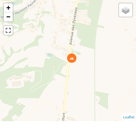
+
−
Leaflet