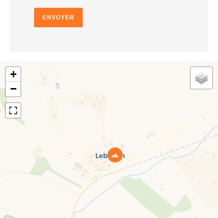
ENVOYER
+
−