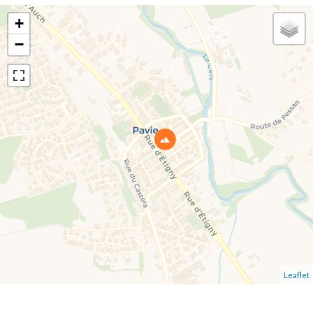
+
−
Leaflet