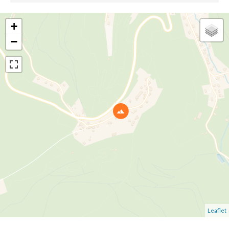
+
−
Leaflet