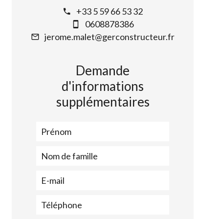
+33 5 59 66 53 32
0608878386
jerome.malet@gerconstructeur.fr
Demande
d'informations
supplémentaires