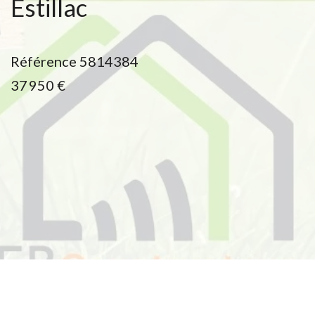
Estillac
Référence
5814384
37 950 €