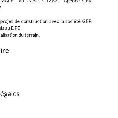
e MALET au 07.50.14.12.82 - Agence GER
2
 projet de construction avec la société GER
is au DPE
isation du terrain.
ire
légales